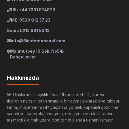
UK: +44 7301 974970
ME: 0530 912 37 23
Sabit: 0212 691 93 12
info@5kinternational.com
Mahmutbey 10.Sok. No5/B
Bahçelievler
Hakkımızda
5K Uluslararası Lojistik İthalat İhracat ve LTD., küresel
ticaretin nabzını tutan stratejik bir oyuncu olarak öne çıkıyor.
Firma, müşterilerinin ihtiyaçlarına yönelik kapsamlı çözümler
sunarken, karayolu, havayolu, denizyolu ve uluslararası
taşımacılık olmak üzere dört temel alanda uzmanlaşmıştır.