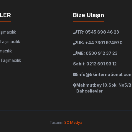
LER
Bize Ulaşın
şımacılık
TR: 0545 698 46 23
Taşımacılık
UK: +44 7301 974970
macılık
ME: 0530 912 37 23
Taşımacılık
Sabit: 0212 691 93 12
info@5kinternational.co
Mahmutbey 10.Sok. No5/B
Bahçelievler
Tasarım
SC Medya