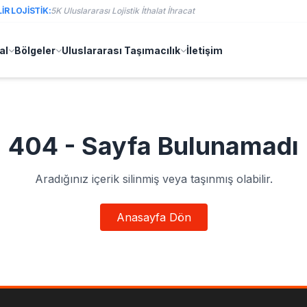
R LOJISTIK:
5K Uluslararası Lojistik İthalat İhracat
al
Bölgeler
Uluslararası Taşımacılık
İletişim
404 - Sayfa Bulunamadı
Aradığınız içerik silinmiş veya taşınmış olabilir.
Anasayfa Dön