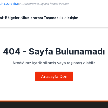
R LOJISTIK:
5K Uluslararası Lojistik İthalat İhracat
al
Bölgeler
Uluslararası Taşımacılık
İletişim
404 - Sayfa Bulunamadı
Aradığınız içerik silinmiş veya taşınmış olabilir.
Anasayfa Dön