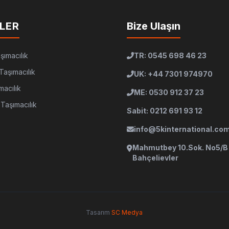
LER
Bize Ulaşın
şımacılık
TR: 0545 698 46 23
Taşımacılık
UK: +44 7301 974970
macılık
ME: 0530 912 37 23
Taşımacılık
Sabit: 0212 691 93 12
info@5kinternational.co
Mahmutbey 10.Sok. No5/B
Bahçelievler
Tasarım
SC Medya